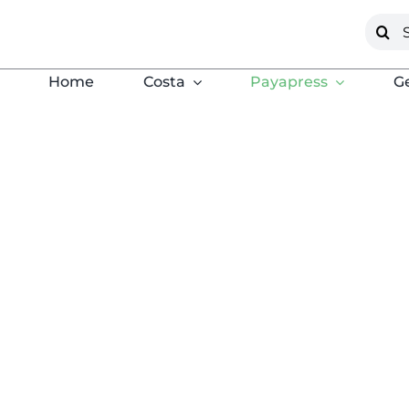
Saltar
Busca
al
contenido
Home
Costa
Payapress
G