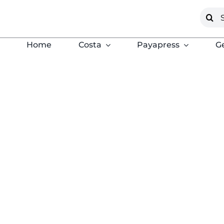
Saltar
Busca
al
contenido
Home
Costa
Payapress
G