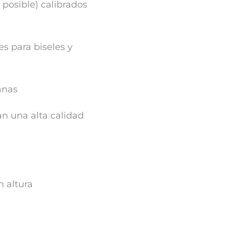
posible) calibrados
es para biseles y
anas
an una alta calidad
n altura