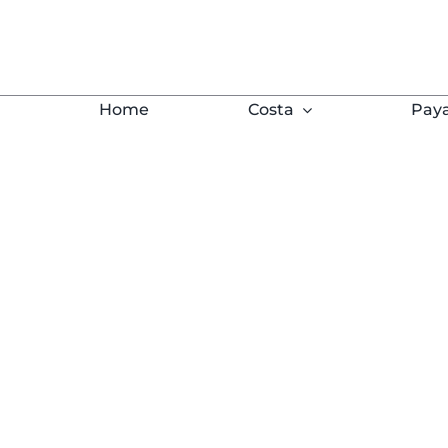
Saltar
al
contenido
Home
Costa
Pay