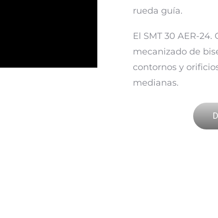
rueda guía.
El SMT 30 AER-24. 
mecanizado de bisel
contornos y orifici
medianas.
D